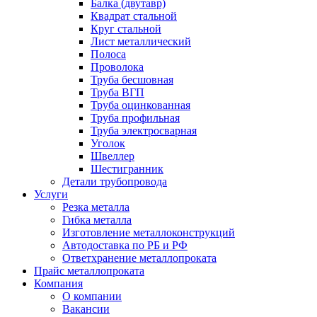
Балка (двутавр)
Квадрат стальной
Круг стальной
Лист металлический
Полоса
Проволока
Труба бесшовная
Труба ВГП
Труба оцинкованная
Труба профильная
Труба электросварная
Уголок
Швеллер
Шестигранник
Детали трубопровода
Услуги
Резка металла
Гибка металла
Изготовление металлоконструкций
Автодоставка по РБ и РФ
Ответхранение металлопроката
Прайс металлопроката
Компания
О компании
Вакансии