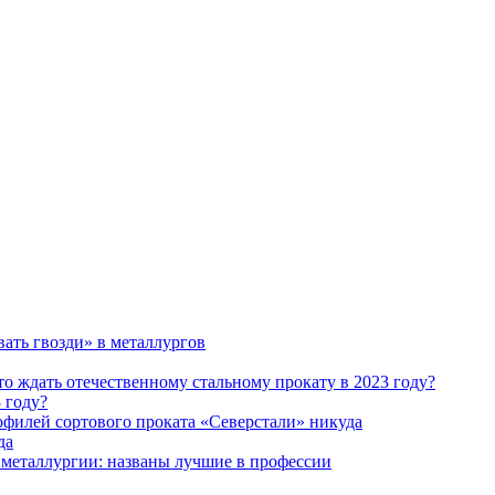
 году?
да