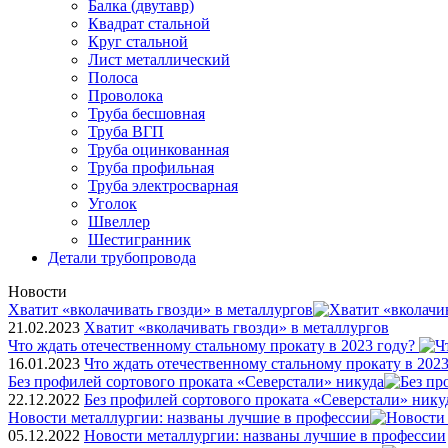
Балка (двутавр)
Квадрат стальной
Круг стальной
Лист металлический
Полоса
Проволока
Труба бесшовная
Труба ВГП
Труба оцинкованная
Труба профильная
Труба электросварная
Уголок
Швеллер
Шестигранник
Детали трубопровода
Новости
Хватит «вколачивать гвозди» в металлургов
21.02.2023
Хватит «вколачивать гвозди» в металлургов
Что ждать отечественному стальному прокату в 2023 году?
16.01.2023
Что ждать отечественному стальному прокату в 2023
Без профилей сортового проката «Северстали» никуда
22.12.2022
Без профилей сортового проката «Северстали» нику
Новости металлургии: названы лучшие в профессии
05.12.2022
Новости металлургии: названы лучшие в профессии