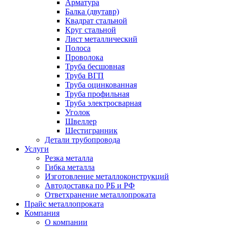
Арматура
Балка (двутавр)
Квадрат стальной
Круг стальной
Лист металлический
Полоса
Проволока
Труба бесшовная
Труба ВГП
Труба оцинкованная
Труба профильная
Труба электросварная
Уголок
Швеллер
Шестигранник
Детали трубопровода
Услуги
Резка металла
Гибка металла
Изготовление металлоконструкций
Автодоставка по РБ и РФ
Ответхранение металлопроката
Прайс металлопроката
Компания
О компании