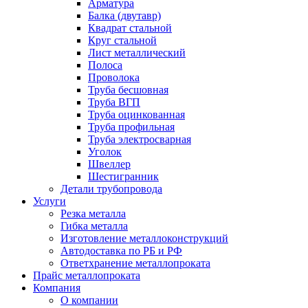
Арматура
Балка (двутавр)
Квадрат стальной
Круг стальной
Лист металлический
Полоса
Проволока
Труба бесшовная
Труба ВГП
Труба оцинкованная
Труба профильная
Труба электросварная
Уголок
Швеллер
Шестигранник
Детали трубопровода
Услуги
Резка металла
Гибка металла
Изготовление металлоконструкций
Автодоставка по РБ и РФ
Ответхранение металлопроката
Прайс металлопроката
Компания
О компании