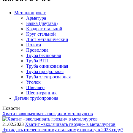
Металлопрокат
Арматура
Балка (двутавр)
Квадрат стальной
Круг стальной
Лист металлический
Полоса
Проволока
Труба бесшовная
Труба ВГП
Труба оцинкованная
Труба профильная
Труба электросварная
Уголок
Швеллер
Шестигранник
Детали трубопровода
Новости
Хватит «вколачивать гвозди» в металлургов
21.02.2023
Хватит «вколачивать гвозди» в металлургов
Что ждать отечественному стальному прокату в 2023 году?