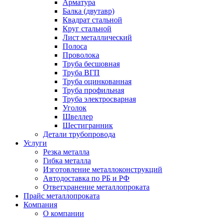
Арматура
Балка (двутавр)
Квадрат стальной
Круг стальной
Лист металлический
Полоса
Проволока
Труба бесшовная
Труба ВГП
Труба оцинкованная
Труба профильная
Труба электросварная
Уголок
Швеллер
Шестигранник
Детали трубопровода
Услуги
Резка металла
Гибка металла
Изготовление металлоконструкций
Автодоставка по РБ и РФ
Ответхранение металлопроката
Прайс металлопроката
Компания
О компании