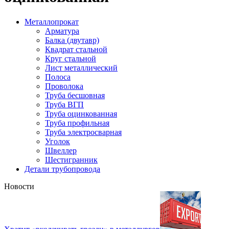
Металлопрокат
Арматура
Балка (двутавр)
Квадрат стальной
Круг стальной
Лист металлический
Полоса
Проволока
Труба бесшовная
Труба ВГП
Труба оцинкованная
Труба профильная
Труба электросварная
Уголок
Швеллер
Шестигранник
Детали трубопровода
Новости