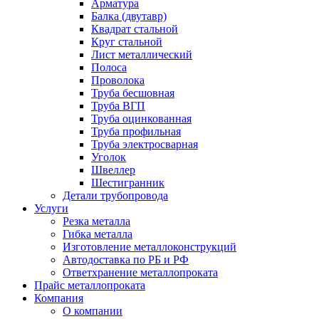
Арматура
Балка (двутавр)
Квадрат стальной
Круг стальной
Лист металлический
Полоса
Проволока
Труба бесшовная
Труба ВГП
Труба оцинкованная
Труба профильная
Труба электросварная
Уголок
Швеллер
Шестигранник
Детали трубопровода
Услуги
Резка металла
Гибка металла
Изготовление металлоконструкций
Автодоставка по РБ и РФ
Ответхранение металлопроката
Прайс металлопроката
Компания
О компании