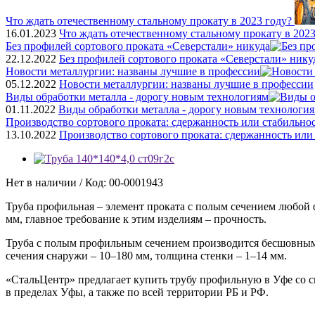
Что ждать отечественному стальному прокату в 2023 году?
16.01.2023
Что ждать отечественному стальному прокату в 2023
Без профилей сортового проката «Северстали» никуда
22.12.2022
Без профилей сортового проката «Северстали» нику
Новости металлургии: названы лучшие в профессии
05.12.2022
Новости металлургии: названы лучшие в профессии
Виды обработки металла - дорогу новым технологиям
01.11.2022
Виды обработки металла - дорогу новым технологи
Производство сортового проката: сдержанность или стабильно
13.10.2022
Производство сортового проката: сдержанность или
Нет в наличии / Код: 00-0001943
Труба профильная – элемент проката с полым сечением любой 
мм, главное требование к этим изделиям – прочность.
Труба с полым профильным сечением производится бесшовным (
сечения снаружи – 10–180 мм, толщина стенки – 1–14 мм.
«СтальЦентр» предлагает купить трубу профильную в Уфе со ск
в пределах Уфы, а также по всей территории РБ и РФ.