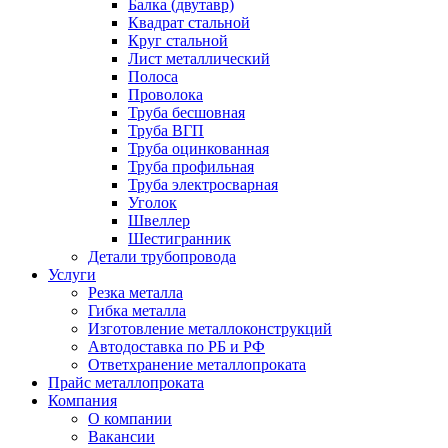
Балка (двутавр)
Квадрат стальной
Круг стальной
Лист металлический
Полоса
Проволока
Труба бесшовная
Труба ВГП
Труба оцинкованная
Труба профильная
Труба электросварная
Уголок
Швеллер
Шестигранник
Детали трубопровода
Услуги
Резка металла
Гибка металла
Изготовление металлоконструкций
Автодоставка по РБ и РФ
Ответхранение металлопроката
Прайс металлопроката
Компания
О компании
Вакансии