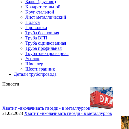
Балка (двутавр)
Квадрат стальной
Круг стальной
Лист металлический
Полоса
Проволока
Труба бесшовная
Труба ВГП
Труба оцинкованная
Труба профильная
Труба электросварная
Уголок
Швеллер
Шестигранник
Детали трубопровода
Новости
Хватит «вколачивать гвозди» в металлургов
21.02.2023
Хватит «вколачивать гвозди» в металлургов