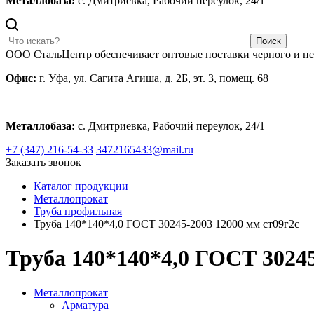
Металлобаза:
с. Дмитриевка, Рабочий переулок, 24/1
Поиск
ООО СтальЦентр обеспечивает оптовые поставки черного и н
Офис:
г. Уфа, ул. Сагита Агиша, д. 2Б, эт. 3, помещ. 68
Металлобаза:
с. Дмитриевка, Рабочий переулок, 24/1
+7 (347) 216-54-33
3472165433@mail.ru
Заказать звонок
Каталог продукции
Металлопрокат
Труба профильная
Труба 140*140*4,0 ГОСТ 30245-2003 12000 мм ст09г2с
Труба 140*140*4,0 ГОСТ 30245
Металлопрокат
Арматура