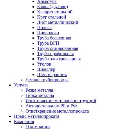
Арматура
Балка (двутавр)
Квадрат стальной
Круг стальной
Лист металлический
Полоса
Проволока
Труба бесшовная
Труба ВГП
Труба оцинкованная
Труба профильная
Труба электросварная
Уголок
Швеллер
Шестигранник
Детали трубопровода
Услуги
Резка металла
Гибка металла
Изготовление металлоконструкций
Автодоставка по РБ и РФ
Ответхранение металлопроката
Прайс металлопроката
Компания
О компании