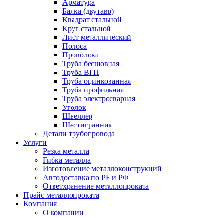
Арматура
Балка (двутавр)
Квадрат стальной
Круг стальной
Лист металлический
Полоса
Проволока
Труба бесшовная
Труба ВГП
Труба оцинкованная
Труба профильная
Труба электросварная
Уголок
Швеллер
Шестигранник
Детали трубопровода
Услуги
Резка металла
Гибка металла
Изготовление металлоконструкций
Автодоставка по РБ и РФ
Ответхранение металлопроката
Прайс металлопроката
Компания
О компании