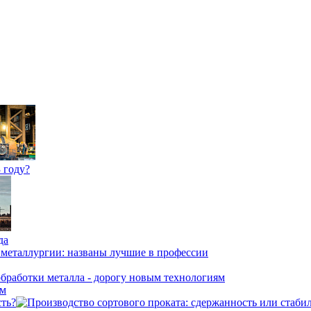
 году?
да
ям
сть?