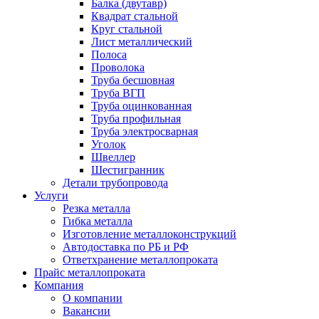
Балка (двутавр)
Квадрат стальной
Круг стальной
Лист металлический
Полоса
Проволока
Труба бесшовная
Труба ВГП
Труба оцинкованная
Труба профильная
Труба электросварная
Уголок
Швеллер
Шестигранник
Детали трубопровода
Услуги
Резка металла
Гибка металла
Изготовление металлоконструкций
Автодоставка по РБ и РФ
Ответхранение металлопроката
Прайс металлопроката
Компания
О компании
Вакансии