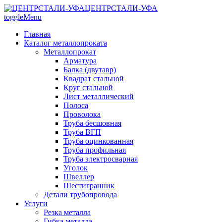
ЦЕНТРСТАЛИ-УФА
toggleMenu
Главная
Каталог металлопроката
Металлопрокат
Арматура
Балка (двутавр)
Квадрат стальной
Круг стальной
Лист металлический
Полоса
Проволока
Труба бесшовная
Труба ВГП
Труба оцинкованная
Труба профильная
Труба электросварная
Уголок
Швеллер
Шестигранник
Детали трубопровода
Услуги
Резка металла
Гибка металла