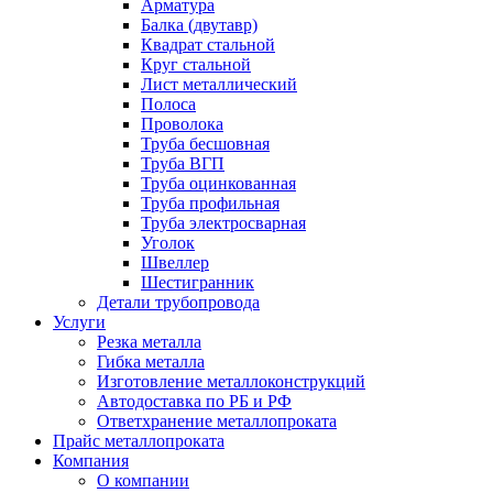
Арматура
Балка (двутавр)
Квадрат стальной
Круг стальной
Лист металлический
Полоса
Проволока
Труба бесшовная
Труба ВГП
Труба оцинкованная
Труба профильная
Труба электросварная
Уголок
Швеллер
Шестигранник
Детали трубопровода
Услуги
Резка металла
Гибка металла
Изготовление металлоконструкций
Автодоставка по РБ и РФ
Ответхранение металлопроката
Прайс металлопроката
Компания
О компании