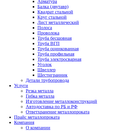
Арматура
Балка (двутавр)
Квадрат стальной
Круг стальной
Лист металлический
Полоса
Проволока
Труба бесшовная
Труба ВГП
Труба оцинкованная
Труба профильная
Труба электросварная
Уголок
Швеллер
Шестигранник
Детали трубопровода
Услуги
Резка металла
Гибка металла
Изготовление металлоконструкций
Автодоставка по РБ и РФ
Ответхранение металлопроката
Прайс металлопроката
Компания
О компании