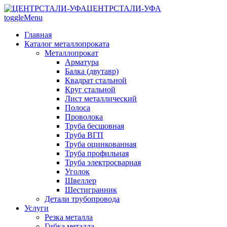
ЦЕНТРСТАЛИ-УФА
toggleMenu
Главная
Каталог металлопроката
Металлопрокат
Арматура
Балка (двутавр)
Квадрат стальной
Круг стальной
Лист металлический
Полоса
Проволока
Труба бесшовная
Труба ВГП
Труба оцинкованная
Труба профильная
Труба электросварная
Уголок
Швеллер
Шестигранник
Детали трубопровода
Услуги
Резка металла
Гибка металла