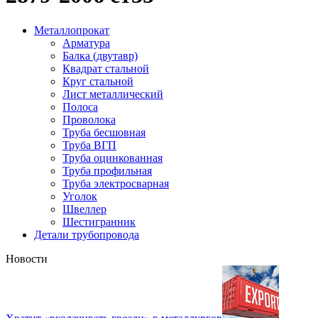
Металлопрокат
Арматура
Балка (двутавр)
Квадрат стальной
Круг стальной
Лист металлический
Полоса
Проволока
Труба бесшовная
Труба ВГП
Труба оцинкованная
Труба профильная
Труба электросварная
Уголок
Швеллер
Шестигранник
Детали трубопровода
Новости