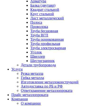
Арматура
Балка (двутавр)
Квадрат стальной
Круг стальной
Лист металлический
Полоса
Проволока
Труба бесшовная
Труба ВГП
Труба оцинкованная
Труба профильная
Труба электросварная
Уголок
Швеллер
Шестигранник
Детали трубопровода
Услуги
Резка металла
Гибка металла
Изготовление металлоконструкций
Автодоставка по РБ и РФ
Ответхранение металлопроката
Прайс металлопроката
Компания
О компании