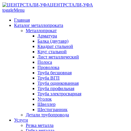
ЦЕНТРСТАЛИ-УФА
toggleMenu
Главная
Каталог металлопроката
Металлопрокат
Арматура
Балка (двутавр)
Квадрат стальной
Круг стальной
Лист металлический
Полоса
Проволока
Труба бесшовная
Труба ВГП
Труба оцинкованная
Труба профильная
Труба электросварная
Уголок
Швеллер
Шестигранник
Детали трубопровода
Услуги
Резка металла
Гибка металла