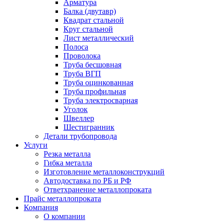
Арматура
Балка (двутавр)
Квадрат стальной
Круг стальной
Лист металлический
Полоса
Проволока
Труба бесшовная
Труба ВГП
Труба оцинкованная
Труба профильная
Труба электросварная
Уголок
Швеллер
Шестигранник
Детали трубопровода
Услуги
Резка металла
Гибка металла
Изготовление металлоконструкций
Автодоставка по РБ и РФ
Ответхранение металлопроката
Прайс металлопроката
Компания
О компании