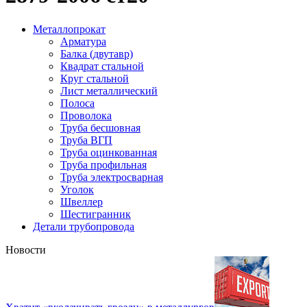
Металлопрокат
Арматура
Балка (двутавр)
Квадрат стальной
Круг стальной
Лист металлический
Полоса
Проволока
Труба бесшовная
Труба ВГП
Труба оцинкованная
Труба профильная
Труба электросварная
Уголок
Швеллер
Шестигранник
Детали трубопровода
Новости