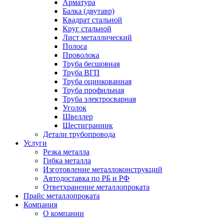
Арматура
Балка (двутавр)
Квадрат стальной
Круг стальной
Лист металлический
Полоса
Проволока
Труба бесшовная
Труба ВГП
Труба оцинкованная
Труба профильная
Труба электросварная
Уголок
Швеллер
Шестигранник
Детали трубопровода
Услуги
Резка металла
Гибка металла
Изготовление металлоконструкций
Автодоставка по РБ и РФ
Ответхранение металлопроката
Прайс металлопроката
Компания
О компании