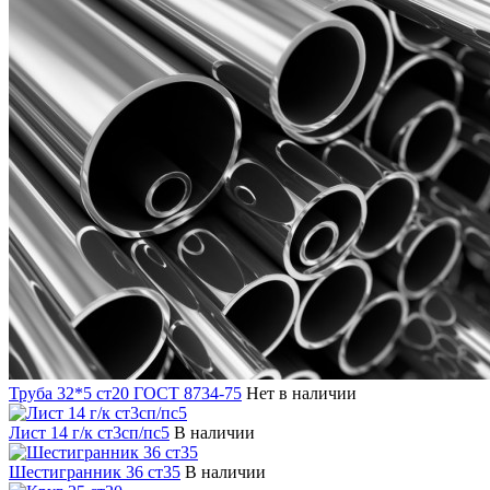
Труба 32*5 ст20 ГОСТ 8734-75
Нет в наличии
Лист 14 г/к ст3сп/пс5
В наличии
Шестигранник 36 ст35
В наличии