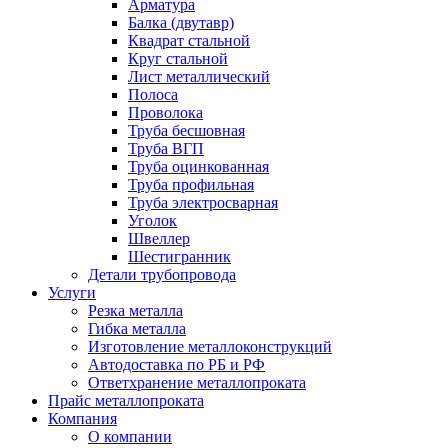
Арматура
Балка (двутавр)
Квадрат стальной
Круг стальной
Лист металлический
Полоса
Проволока
Труба бесшовная
Труба ВГП
Труба оцинкованная
Труба профильная
Труба электросварная
Уголок
Швеллер
Шестигранник
Детали трубопровода
Услуги
Резка металла
Гибка металла
Изготовление металлоконструкций
Автодоставка по РБ и РФ
Ответхранение металлопроката
Прайс металлопроката
Компания
О компании