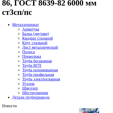
86, ГОСТ 8639-82 6000 мм
ст3сп/пс
Металлопрокат
Арматура
Балка (двутавр)
Квадрат стальной
Круг стальной
Лист металлический
Полоса
Проволока
Труба бесшовная
Труба ВГП
Труба оцинкованная
Труба профильная
Труба электросварная
Уголок
Швеллер
Шестигранник
Детали трубопровода
Новости