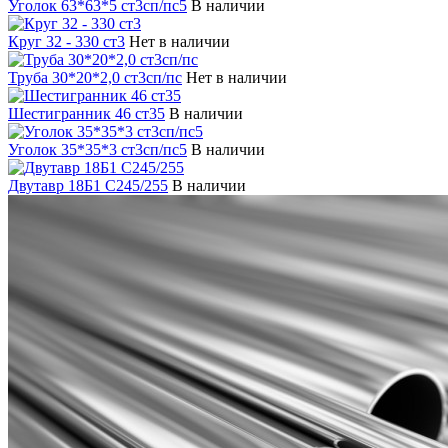
Уголок 63*63*5 ст3сп/пс5
В наличии
Круг 32 - 330 ст3
Нет в наличии
Труба 30*20*2,0 ст3сп/пс
Нет в наличии
Шестигранник 46 ст35
В наличии
Уголок 35*35*3 ст3сп/пс5
В наличии
Двутавр 18Б1 С245/255
В наличии