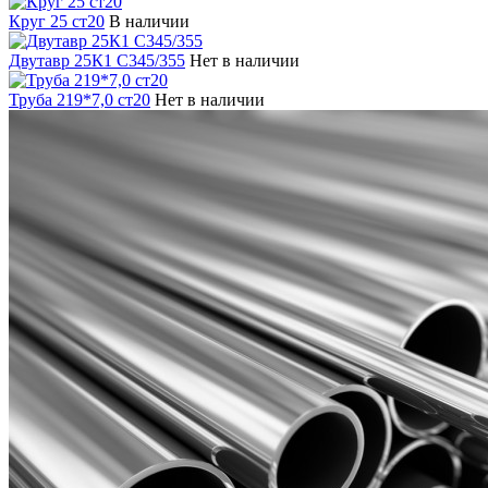
Круг 25 ст20
В наличии
Двутавр 25К1 С345/355
Нет в наличии
Труба 219*7,0 ст20
Нет в наличии