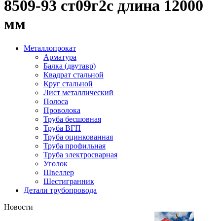
8509-93 ст09г2с длина 12000
мм
Металлопрокат
Арматура
Балка (двутавр)
Квадрат стальной
Круг стальной
Лист металлический
Полоса
Проволока
Труба бесшовная
Труба ВГП
Труба оцинкованная
Труба профильная
Труба электросварная
Уголок
Швеллер
Шестигранник
Детали трубопровода
Новости