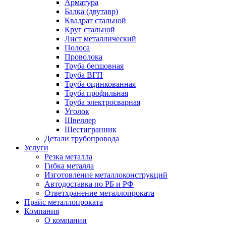
Арматура
Балка (двутавр)
Квадрат стальной
Круг стальной
Лист металлический
Полоса
Проволока
Труба бесшовная
Труба ВГП
Труба оцинкованная
Труба профильная
Труба электросварная
Уголок
Швеллер
Шестигранник
Детали трубопровода
Услуги
Резка металла
Гибка металла
Изготовление металлоконструкций
Автодоставка по РБ и РФ
Ответхранение металлопроката
Прайс металлопроката
Компания
О компании