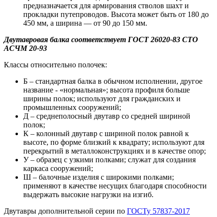
предназначается для армирования стволов шахт и
прокладки путепроводов. Высота может быть от 180 до
450 мм, а ширина — от 90 до 150 мм.
Двутавровая балка соответствует ГОСТ 26020-83 СТО
АСЧМ 20-93
Классы относительно полочек:
Б – стандартная балка в обычном исполнении, другое
название - «нормальная»; высота профиля больше
ширины полок; используют для гражданских и
промышленных сооружений;
Д – среднеполосный двутавр со средней шириной
полок;
К – колонный двутавр с шириной полок равной к
высоте, по форме близкий к квадрату; используют для
перекрытий в металлоконструкциях и в качестве опор;
У – образец с узкими полками; служат для создания
каркаса сооружений;
Ш – балочные изделия с широкими полками;
применяют в качестве несущих благодаря способности
выдержать высокие нагрузки на изгиб.
Двутавры дополнительной серии по
ГОСТу 57837-2017