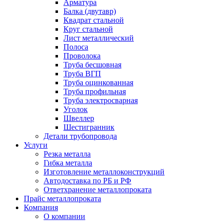
Арматура
Балка (двутавр)
Квадрат стальной
Круг стальной
Лист металлический
Полоса
Проволока
Труба бесшовная
Труба ВГП
Труба оцинкованная
Труба профильная
Труба электросварная
Уголок
Швеллер
Шестигранник
Детали трубопровода
Услуги
Резка металла
Гибка металла
Изготовление металлоконструкций
Автодоставка по РБ и РФ
Ответхранение металлопроката
Прайс металлопроката
Компания
О компании