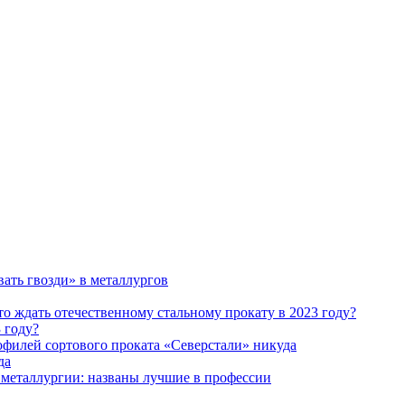
 году?
да