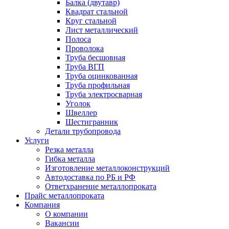
Балка (двутавр)
Квадрат стальной
Круг стальной
Лист металлический
Полоса
Проволока
Труба бесшовная
Труба ВГП
Труба оцинкованная
Труба профильная
Труба электросварная
Уголок
Швеллер
Шестигранник
Детали трубопровода
Услуги
Резка металла
Гибка металла
Изготовление металлоконструкций
Автодоставка по РБ и РФ
Ответхранение металлопроката
Прайс металлопроката
Компания
О компании
Вакансии