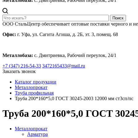
Металлобаза:
с. Дмитриевка, Рабочий переулок, 24/1
Поиск
ООО СтальЦентр обеспечивает оптовые поставки черного и н
Офис:
г. Уфа, ул. Сагита Агиша, д. 2Б, эт. 3, помещ. 68
Металлобаза:
с. Дмитриевка, Рабочий переулок, 24/1
+7 (347) 216-54-33
3472165433@mail.ru
Заказать звонок
Каталог продукции
Металлопрокат
Труба профильная
Труба 200*160*5,0 ГОСТ 30245-2003 12000 мм ст3сп/пс
Труба 200*160*5,0 ГОСТ 30245
Металлопрокат
Арматура