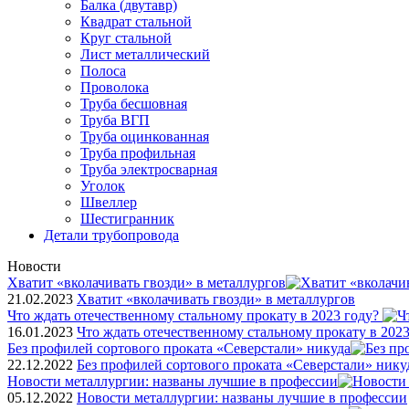
Балка (двутавр)
Квадрат стальной
Круг стальной
Лист металлический
Полоса
Проволока
Труба бесшовная
Труба ВГП
Труба оцинкованная
Труба профильная
Труба электросварная
Уголок
Швеллер
Шестигранник
Детали трубопровода
Новости
Хватит «вколачивать гвозди» в металлургов
21.02.2023
Хватит «вколачивать гвозди» в металлургов
Что ждать отечественному стальному прокату в 2023 году?
16.01.2023
Что ждать отечественному стальному прокату в 2023
Без профилей сортового проката «Северстали» никуда
22.12.2022
Без профилей сортового проката «Северстали» нику
Новости металлургии: названы лучшие в профессии
05.12.2022
Новости металлургии: названы лучшие в профессии