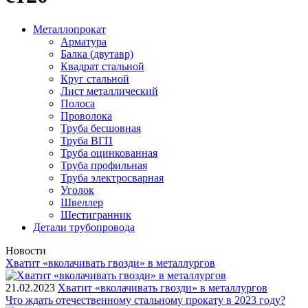
Металлопрокат
Арматура
Балка (двутавр)
Квадрат стальной
Круг стальной
Лист металлический
Полоса
Проволока
Труба бесшовная
Труба ВГП
Труба оцинкованная
Труба профильная
Труба электросварная
Уголок
Швеллер
Шестигранник
Детали трубопровода
Новости
Хватит «вколачивать гвозди» в металлургов
21.02.2023
Хватит «вколачивать гвозди» в металлургов
Что ждать отечественному стальному прокату в 2023 году?