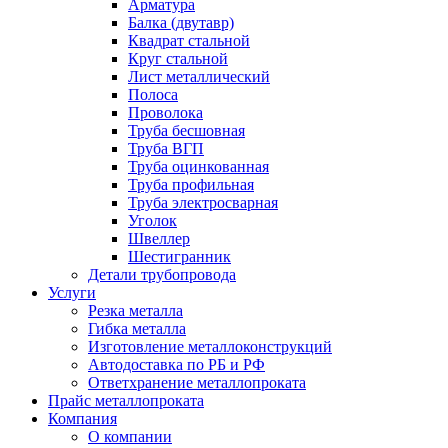
Арматура
Балка (двутавр)
Квадрат стальной
Круг стальной
Лист металлический
Полоса
Проволока
Труба бесшовная
Труба ВГП
Труба оцинкованная
Труба профильная
Труба электросварная
Уголок
Швеллер
Шестигранник
Детали трубопровода
Услуги
Резка металла
Гибка металла
Изготовление металлоконструкций
Автодоставка по РБ и РФ
Ответхранение металлопроката
Прайс металлопроката
Компания
О компании