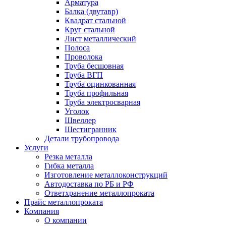
Арматура
Балка (двутавр)
Квадрат стальной
Круг стальной
Лист металлический
Полоса
Проволока
Труба бесшовная
Труба ВГП
Труба оцинкованная
Труба профильная
Труба электросварная
Уголок
Швеллер
Шестигранник
Детали трубопровода
Услуги
Резка металла
Гибка металла
Изготовление металлоконструкций
Автодоставка по РБ и РФ
Ответхранение металлопроката
Прайс металлопроката
Компания
О компании