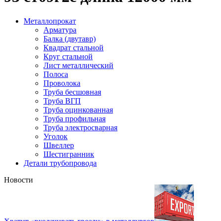
Металлопрокат
Арматура
Балка (двутавр)
Квадрат стальной
Круг стальной
Лист металлический
Полоса
Проволока
Труба бесшовная
Труба ВГП
Труба оцинкованная
Труба профильная
Труба электросварная
Уголок
Швеллер
Шестигранник
Детали трубопровода
Новости