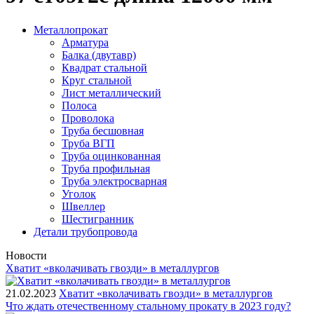
Металлопрокат
Арматура
Балка (двутавр)
Квадрат стальной
Круг стальной
Лист металлический
Полоса
Проволока
Труба бесшовная
Труба ВГП
Труба оцинкованная
Труба профильная
Труба электросварная
Уголок
Швеллер
Шестигранник
Детали трубопровода
Новости
Хватит «вколачивать гвозди» в металлургов
21.02.2023
Хватит «вколачивать гвозди» в металлургов
Что ждать отечественному стальному прокату в 2023 году?