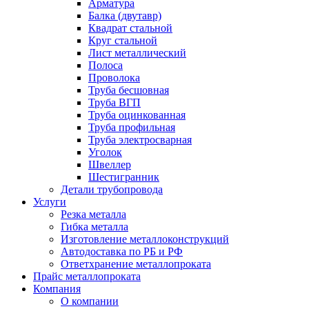
Арматура
Балка (двутавр)
Квадрат стальной
Круг стальной
Лист металлический
Полоса
Проволока
Труба бесшовная
Труба ВГП
Труба оцинкованная
Труба профильная
Труба электросварная
Уголок
Швеллер
Шестигранник
Детали трубопровода
Услуги
Резка металла
Гибка металла
Изготовление металлоконструкций
Автодоставка по РБ и РФ
Ответхранение металлопроката
Прайс металлопроката
Компания
О компании