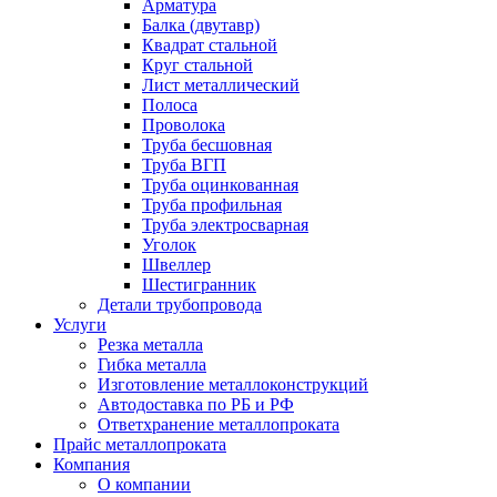
Арматура
Балка (двутавр)
Квадрат стальной
Круг стальной
Лист металлический
Полоса
Проволока
Труба бесшовная
Труба ВГП
Труба оцинкованная
Труба профильная
Труба электросварная
Уголок
Швеллер
Шестигранник
Детали трубопровода
Услуги
Резка металла
Гибка металла
Изготовление металлоконструкций
Автодоставка по РБ и РФ
Ответхранение металлопроката
Прайс металлопроката
Компания
О компании