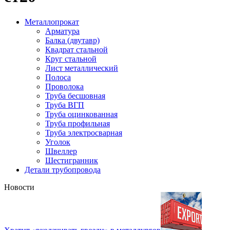
Металлопрокат
Арматура
Балка (двутавр)
Квадрат стальной
Круг стальной
Лист металлический
Полоса
Проволока
Труба бесшовная
Труба ВГП
Труба оцинкованная
Труба профильная
Труба электросварная
Уголок
Швеллер
Шестигранник
Детали трубопровода
Новости