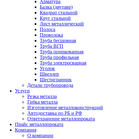
Арматура
Балка (двутавр)
Квадрат стальной
Круг стальной
Лист металлический
Полоса
Проволока
Труба бесшовная
Труба ВГП
Труба оцинкованная
Труба профильная
Труба электросварная
Уголок
Швеллер
Шестигранник
Детали трубопровода
Услуги
Резка металла
Гибка металла
Изготовление металлоконструкций
Автодоставка по РБ и РФ
Ответхранение металлопроката
Прайс металлопроката
Компания
О компании