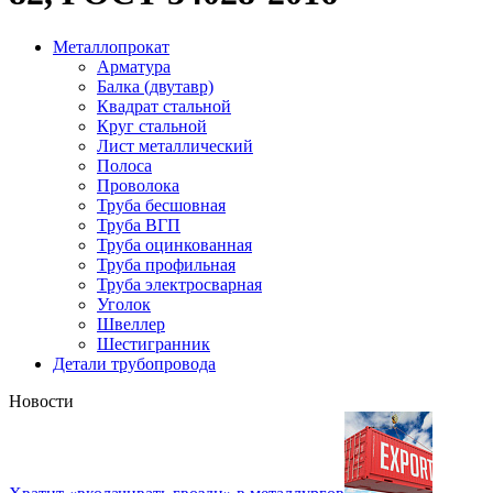
Металлопрокат
Арматура
Балка (двутавр)
Квадрат стальной
Круг стальной
Лист металлический
Полоса
Проволока
Труба бесшовная
Труба ВГП
Труба оцинкованная
Труба профильная
Труба электросварная
Уголок
Швеллер
Шестигранник
Детали трубопровода
Новости